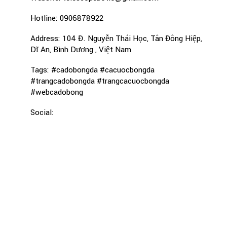
Hotline: 0906878922
Address: 104 Đ. Nguyễn Thái Học, Tân Đông Hiệp,
Dĩ An, Bình Dương , Việt Nam
Tags: #cadobongda #cacuocbongda
#trangcadobongda #trangcacuocbongda
#webcadobong
Social: